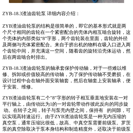
ZYB-18.3渣油齿轮泵 详细内容介绍：
ZYB渣油齿轮泵的结构是很简单的，即它的基本形式就是两
个尺寸相同的齿轮在一个紧密配合的壳体内相互啮合旋转，这
个壳体的内部类似“8”字形，两个齿轮装在里面，齿轮的外径
及两侧与壳体紧密配合。来自于挤出机的物料在吸入口进入两
个齿轮中间，并充满这一空间，随着齿的旋转沿壳体运动，然
后在两齿啮合时排出。
ZYB-18.3渣油齿轮泵的轴承套保护传动轴，对于一些难以维
修、拆卸或价值较高的传动轴，为了保护传动轴不受磨损，在
设计过程中会在轴外面安装轴套，然后在轴套上安装轴承，便
于安装、维修。
ZYB渣油齿轮泵有二个"8"字形的转子相互垂直地安装在一对
平行轴上，由传动比为1的一对齿轮带动作彼此反向的同步旋
动。在转子之间，转子与泵壳内壁之间，保持有 的间隙，可
以实现高转速运行。由于ZYB渣油齿轮泵是一种无内压缩的
真空泵，通常压缩比很低，故高、中真空泵需要前级泵。罗茨
泵的真空除取决于泵本身结构和制造精度外，还取决于前级泵