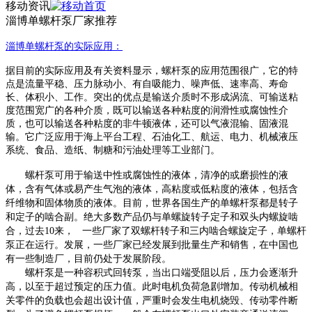
移动资讯
淄博单螺杆泵厂家推荐
淄博单
螺杆泵的实际应用
：
据目前的实际应用及有关资料显示，螺杆泵的应用范围很广，它的特
点是流量平稳、压力脉动小、有自吸能力、噪声低、速率高、寿命
长、体积小、工作。突出的优点是输送介质时不形成涡流、可输送粘
度范围宽广的各种介质，既可以输送各种粘度的润滑性或腐蚀性介
质，也可以输送各种粘度的非牛顿液体，还可以气液混输、固液混
输。它广泛应用于海上平台工程、石油化工、航运、电力、机械液压
系统、食品、造纸、制糖和污油处理等工业部门
。
螺杆泵可用于输送中性或腐蚀性的液体，清净的或磨损性的液
体，含有气体或易产生气泡的液体，高粘度或低粘度的液体，包括含
纤维物和固体物质的液体。目前，世界各国生产的单螺杆泵都是转子
和定子的啮合副。绝大多数产品仍与单螺旋转子定子和双头内螺旋啮
合，过去
10来， 一些厂家了双螺杆转子和三内啮合螺旋定子，单螺杆
泵正在运行。发展，一些厂家已经发展到批量生产和销售，在中国也
有一些制造厂，目前仍处于发展阶段。
螺杆泵是一种容积式回转泵，当出口端受阻以后，压力会逐渐升
高，以至于超过预定的压力值。此时电机负荷急剧增加。传动机械相
关零件的负载也会超出设计值，严重时会发生电机烧毁、传动零件断