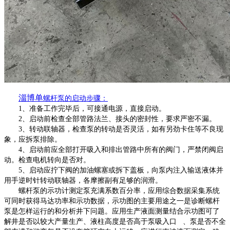
淄博单
螺杆泵的启动步骤：
1、准备工作完毕后，可接通电源，直接启动。
2、启动前检查全部管路法兰、接头的密封性，要求严密不漏。
3、转动联轴器，检查泵的转动是否灵活，如有另劲卡住等不良现
象，应拆泵排除。
4、启动前应全部打开吸入和排出管路中所有的阀门，严禁闭阀启
动。检查电机转向是否对。
5、启动应拧下阀的加油螺塞或拆下盖板，向泵内注入输送液体并
用手逆时针转动联轴器，各摩擦副有足够的润滑。
螺杆泵的示功计测定泵充满系数百分率，应用综合数据采集系统
可同时获得马达功率和示功数据，示功图的主要用途之一是诊断螺杆
泵是怎样运行的和分析井下问题。应用生产液面测量结合示功图可了
解井是否以较大产量生产、液柱高度是否高于泵吸入口
、泵是否不全