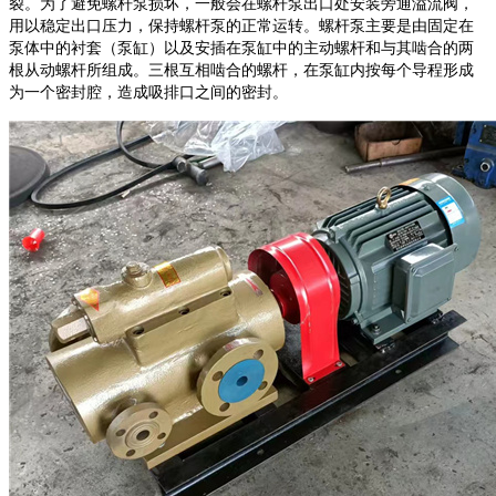
裂。为了避免螺杆泵损坏，一般会在螺杆泵出口处安装旁通溢流阀，
用以稳定出口压力，保持螺杆泵的正常运转。螺杆泵主要是由固定在
泵体中的衬套（泵缸）以及安插在泵缸中的主动螺杆和与其啮合的两
根从动螺杆所组成。三根互相啮合的螺杆，在泵缸内按每个导程形成
为一个密封腔，造成吸排口之间的密封。