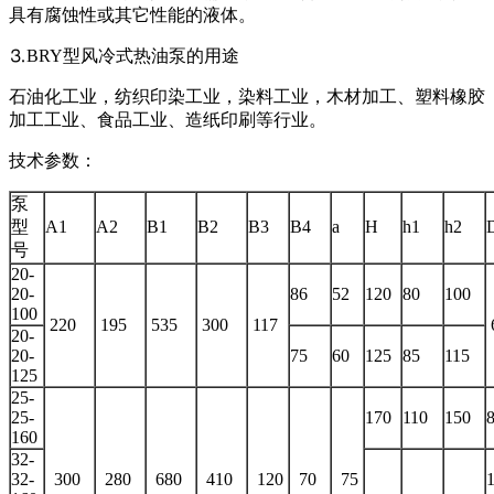
具有腐蚀性或其它性能的液体。
⒊BRY型风冷式热油泵的用途
石油化工业，纺织印染工业，染料工业，木材加工、塑料橡胶
加工工业、食品工业、造纸印刷等行业。
技术参数：
泵
型
A1
A2
B1
B2
B3
B4
a
H
h1
h2
号
20-
20-
86
52
120
80
100
100
220
195
535
300
117
20-
20-
75
60
125
85
115
125
25-
25-
170
110
150
160
32-
32-
300
280
680
410
120
70
75