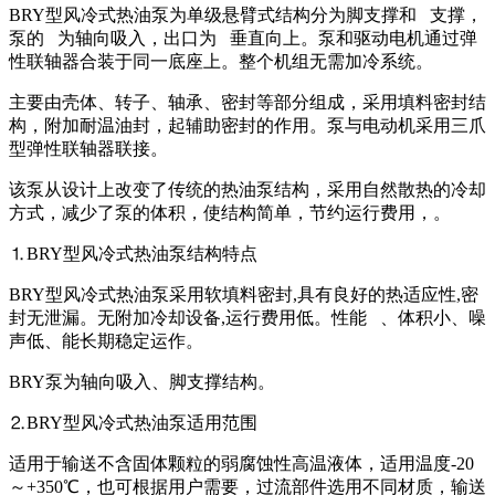
BRY型风冷式热油泵为单级悬臂式结构分为脚支撑和 支撑，
泵的 为轴向吸入，出口为 垂直向上。泵和驱动电机通过弹
性联轴器合装于同一底座上。整个机组无需加冷系统。
主要由壳体、转子、轴承、密封等部分组成，采用填料密封结
构，附加耐温油封，起辅助密封的作用。泵与电动机采用三爪
型弹性联轴器联接。
该泵从设计上改变了传统的热油泵结构，采用自然散热的冷却
方式，减少了泵的体积，使结构简单，节约运行费用，。
⒈BRY型风冷式热油泵结构特点
BRY型风冷式热油泵采用软填料密封,具有良好的热适应性,密
封无泄漏。无附加冷却设备,运行费用低。性能 、体积小、噪
声低、能长期稳定运作。
BRY泵为轴向吸入、脚支撑结构。
⒉BRY型风冷式热油泵适用范围
适用于输送不含固体颗粒的弱腐蚀性高温液体，适用温度-20
～+350℃，也可根据用户需要，过流部件选用不同材质，输送