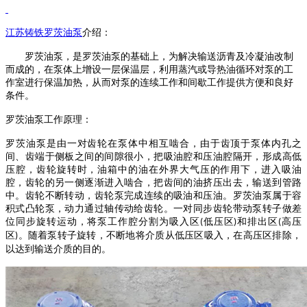
江苏
铸铁
罗茨油泵
介绍
：
罗
茨油泵
，是
罗茨油泵
的基础上，为解决输送沥青及冷凝油改制
而成的，在泵体上增设一层保温层，利用蒸汽或导热油循环对泵的工
作室进行保温加热，从而对泵的连续工作和间歇工作提供方便和良好
条件。
罗茨油泵
工作原理：
罗茨油泵
是由一对齿轮在泵体中相互啮合，由于齿顶于泵体内孔之
间、齿端于侧板之间的间隙很小，把吸油腔和压油腔隔开，形成高低
压腔，齿轮旋转时，油箱中的油在外界大气压的作用下，进入吸油
腔，齿轮的另一侧逐渐进入啮合，把齿间的油挤压出去，输送到管路
中。齿轮不断转动，齿轮泵完成连续的吸油和压油。
罗茨油泵
属于容
积式凸轮泵，动力通过轴传动给齿轮。一对同步齿轮带动泵转子做差
位同步旋转运动，将泵工作腔分割为吸入区
低压区
和排出区
高压
(
)
(
区
。随着泵转子旋转，不断地将介质从低压区吸入，在高压区排除，
)
以达到输送介质的目的。