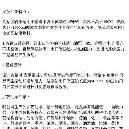
罗茨油泵
特点：
高粘度转
泵适用于输送不含固体颗粒和纤维，温度不高于
℃、粘度
150
为
～
的润滑油或性质类似润滑油的其它液体。
罗茨油泵
可用于
5
1500cst
输送高粘度物料。
管路口径选择。进出口管路的管径请与油泵一致。管径过小
介质充
1.
,
不满空腔、容易降低效率。出口管径过小
增加阻力，是增大系统压力
,
,
二是容易产生振动。
管路设计
2.
设计管路时
应尽量减少弯头
且弯头角度不宜过小。弯路多
角度小
容
,
,
,
,
易产生振动和增加阻力。油泵进出口平直段长度为
为进出口
5D-12D(D
口径管线不宜过长以免影响自吸效果。
罗茨油泵
厂家：
我公司生产的
罗茨油泵
，是一种容积泵，此泵具有耗能低、、自吸力
强、使用寿命长等特点。该泵有三角带和齿轮减速机两种传动形式，
它结构合理，使用方便，广泛应用于油田、炼油、化工、食品等等行
业。可输送原油、重油、渣油、沥青、沥青、润滑油、汽油、柴油、
油漆、玻璃胶、牙膏、油脂、豆浆、糖稀等各种，尤其适合港口、车