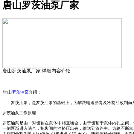
唐山罗茨油泵厂家
唐山罗茨油泵厂家
详细内容介绍：
唐山
罗茨油泵
介绍
：
罗
茨油泵
，是
罗茨油泵
的基础上，为解决输送沥青及冷凝油改制而
罗茨油泵
工作原理：
罗茨油泵
是由一对齿轮在泵体中相互啮合，由于齿顶于泵体内孔之间、
一侧逐渐进入啮合，把齿间的油挤压出去，输送到管路中。齿轮不断转
工作腔分割为吸入区
低压区
和排出区
高压区
。随着泵转子旋转，不断