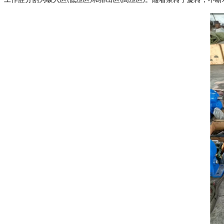
(
)
(
)