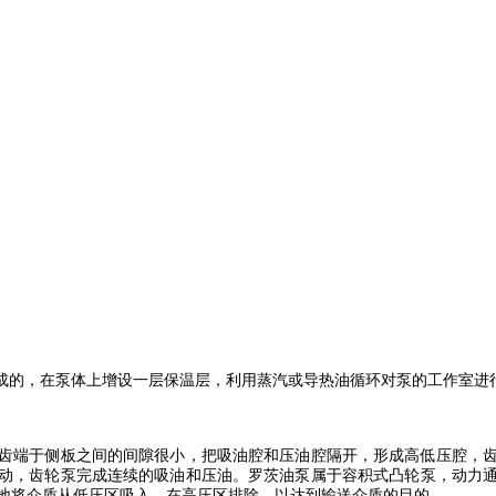
成的，在泵体上增设一层保温层，利用蒸汽或导热油循环对泵的工作室进
齿端于侧板之间的间隙很小，把吸油腔和压油腔隔开，形成高低压腔，
动，齿轮泵完成连续的吸油和压油。
罗茨油泵
属于容积式凸轮泵，动力
地将介质从低压区吸入，在高压区排除，以达到输送介质的目的。