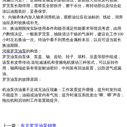
滴漏出为宜）。定期检查轴套的磨损情况，磨损较大后应及时较换。
罗茨泵长期停用，需将泵全部拆开，擦干水分，将转动部位及结合处
涂以油脂装好，妥善保管。
9、向轴承体内加入轴承润滑机油，观察油位应在油标的 线处，润滑
油应及时较换或补充。
10、换油期限按实际使用条件和能否满足性能要求等情况考虑，由用
户酌情决定。一般新罗茨泵，抽除清洁干燥的气体时，建议在工作100
小时左右换油一次。待油中看不到黑色金属粉末后，以后可适当延长
换油期限。
河南罗茨油泵
的构造：
罗茨油泵由泵体、泵盖、轴、齿轮、转子、填料、压盖等部件组成，
该泵有皮带传动
,齿轮减速机和变频电机驱动三种形式，可以反转作
用，轴两端处装有骨架耐油密封，中间装有回油装置，以防进气或漏
油。
罗茨油泵的故障原因：
机油泵供油量不足或无油压现象：工作装置提升缓慢，提升时发抖或
不能提升；油箱或油管内有气泡；提升时液压系统发出
“唧、唧”声音；
拖拉机刚启动时工作装置能提升。
上一篇：
东北罗茨油泵销售