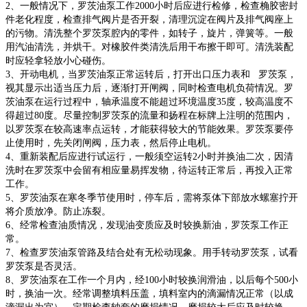
2、一般情况下，罗茨油泵工作2000小时后应进行检修，检查桷胶密封
件老化程度，检查排气阀片是否开裂，清理沉淀在阀片及排气阀座上
的污物。清洗整个罗茨泵腔内的零件，如转子，旋片，弹簧等。一般
用汽油清洗，并烘干。对橡胶件类清洗后用干布擦干即可。清洗装配
时应轻拿轻放小心碰伤。
3、开动电机，当罗茨油泵正常运转后，打开出口压力表和 罗茨泵，
视其显示出适当压力后，逐渐打开闸阀，同时检查电机负荷情况。罗
茨油泵在运行过程中，轴承温度不能超过环境温度35度，较高温度不
得超过80度。尽量控制罗茨泵的流量和扬程在标牌上注明的范围内，
以罗茨泵在较高速率点运转，才能获得较大的节能效果。罗茨泵要停
止使用时，先关闭闸阀，压力表，然后停止电机。
4、重新装配后应进行试运行，一般须空运转2小时并换油二次，因清
洗时在罗茨泵中会留有相应量易挥发物，待运转正常后，再投入正常
工作。
5、罗茨油泵在寒冬季节使用时，停车后，需将泵体下部放水螺塞拧开
将介质放净。防止冻裂。
6、经常检查油质情况，发现油变质应及时较换新油，罗茨泵工作正
常。
7、检查罗茨油泵管路及结合处有无松动现象。用手转动罗茨泵，试看
罗茨泵是否灵活。
8、罗茨油泵在工作一个月内，经100小时较换润滑油，以后每个500小
时，换油一次。经常调整填料压盖，填料室内的滴漏情况正常（以成