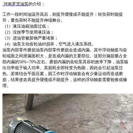
河南罗茨油泵
的介绍：
工作一段时间油温升高后，则提升缓慢或不能提升；轻负荷时能提
升，重负荷时不能提升伸缩舞台。
（
1）液压油箱油面过低；
（
2）没按季节使用液压油；
（
3）进油管被脏物严重堵塞；
（
4）油泵主动齿轮油封损坏，空气进入液压系统。
油泵内部零件磨损油泵内部零件磨损会造成内漏。其中浮动轴套与齿
轮端面之间泄漏面积大，是造成内漏的主要部位。这部分漏损量占全
部内漏的50%~70%左右。磨损内漏的齿轮泵其容积效率下降，油泵输
出功率低于输入功率。其损耗全部转变为热能，因此会引起油泵过
热。若将结合平面压紧，因工作时浮动轴套会有少量运动而造成磨
损，结果使农具提升缓慢或不能提升，这样的浮动轴套需要较换或修
理。