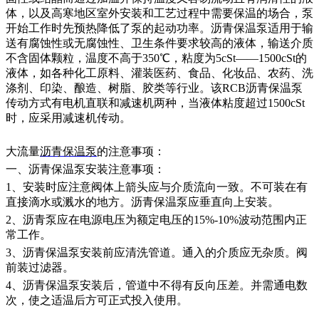
体，以及高寒地区室外安装和工艺过程中需要保温的场合，泵
开始工作时先预热降低了泵的起动功率。沥青保温泵适用于输
送有腐蚀性或无腐蚀性、卫生条件要求较高的液体，输送介质
不含固体颗粒，温度不高于350℃，粘度为5cSt——1500cSt的
液体，如各种化工原料、灌装医药、食品、化妆品、农药、洗
涤剂、印染、酿造、树脂、胶类等行业。该RCB沥青保温泵
传动方式有电机直联和减速机两种，当液体粘度超过1500cSt
时，应采用减速机传动。
大流量
沥青保温泵
的
注意
事项：
一、沥青保温泵安装注意事项：
1、安装时应注意阀体上箭头应与介质流向一致。不可装在有
直接滴水或溅水的地方。沥青保温泵应垂直向上安装。
2、沥青泵应在电源电压为额定电压的15%-10%波动范围内正
常工作。
3、沥青保温泵安装前应清洗管道。通入的介质应无杂质。阀
前装过滤器。
4、沥青保温泵安装后，管道中不得有反向压差。并需通电数
次，使之适温后方可正式投入使用。