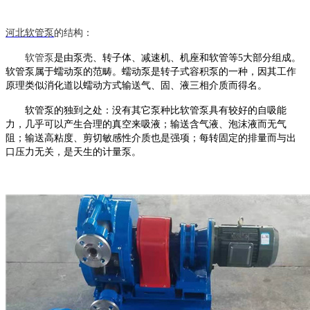
河北
软管泵
的结构：
软管泵
是由泵壳、转子体、减速机、机座和软管等
5大部分组成。
软管泵
属于蠕动泵的范畴。蠕动泵是转子式容积泵的一种，因其工作
原理类似消化道以蠕动方式输送气、固、液三相介质而得名。
软管泵
的独到之处：没有其它泵种比
软管泵
具有较好的自吸能
力，几乎可以产生合理的真空来吸液；输送含气液、泡沫液而无气
阻；输送高粘度、剪切敏感性介质也是强项；每转固定的排量而与出
口压力无关，是天生的计量泵。