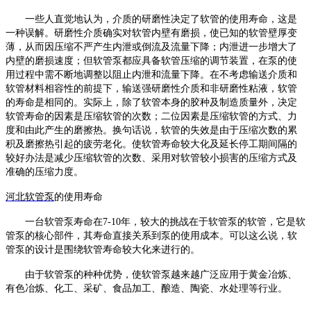
一些人直觉地认为，介质的研磨性决定了软管的使用寿命，这是
一种误解。研磨性介质确实对软管内壁有磨损，使已知的软管壁厚变
薄，从而因压缩不严产生内泄或倒流及流量下降；内泄进一步增大了
内壁的磨损速度；但
软管泵
都应具备软管压缩的调节装置，在泵的使
用过程中需不断地调整以阻止内泄和流量下降。在不考虑输送介质和
软管材料相容性的前提下，输送强研磨性介质和非研磨性粘液，软管
的寿命是相同的。实际上，除了软管本身的胶种及制造质量外，决定
软管寿命的因素是压缩软管的次数；二位因素是压缩软管的方式、力
度和由此产生的磨擦热。换句话说，软管的失效是由于压缩次数的累
积及磨擦热引起的疲劳老化。使软管寿命较大化及延长停工期间隔的
较好办法是减少压缩软管的次数、采用对软管较小损害的压缩方式及
准确的压缩力度。
河北软管泵
的使用寿命
一台
软管泵
寿命在
7-10年，较大的挑战在于
软管泵
的软管，它是
软
管泵
的核心部件，其寿命直接关系到泵的使用成本。可以这么说，
软
管泵
的设计是围绕软管寿命较大化来进行的。
由于
软管泵
的种种优势，使
软管泵
越来越广泛应用于黄金冶炼、
有色冶炼、化工、采矿、食品加工、酿造、陶瓷、水处理等行业。