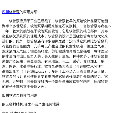
四川
软管泵
的
应
用介绍
:
软管泵应用于工业已经很了，软管泵较早的原始设计甚至可追溯
到半个多世纪前。软管泵早期用来输送石灰浆料。一台软管泵寿命在
7-
10年，较大的挑战在于软管泵的软管，它是软管泵的核心部件，其寿
命直接关系到泵的使用成本。软管泵的设计是围绕软管寿命较大化来
进行的。此外，软管泵还有许多独到之处：没有其它泵种比软管泵具
有较好的自吸能力，几乎可以产生合理的真空来吸液；输送含气液、
泡沫液而无气阻；输送高粘度、剪切敏感性介质也是强项；每转固定
的排量而与出口压力无关，是天生的计量泵。种种优势，使软管泵越
来越广泛应用于黄金冶炼、有色冶炼、化工、采矿、食品加工、酿
造、陶瓷、水处理等行业。软管泵是指大流量（可达80立米/小时）、
高输出压力（可达16kg/cm2），多用于工业场合大流量输送及计量。
软管泵的设计者和使用者要看重的是它输送强研磨性介质的能力。它
无阀、无密封，同介质接触的一个部件是橡胶软管的内腔，压缩软管
的转子全部独立于介质之外。
四川
软管泵
特性与用途：
的无密封结构
使之不会产生任何泄露
,
;