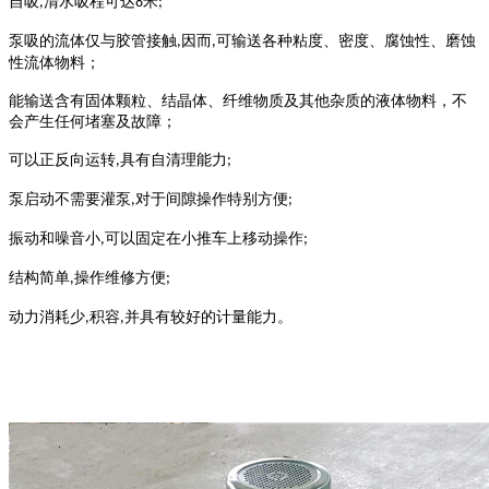
自吸
清水吸程可达
米
,
8
;
泵吸的流体仅与胶管接触
因而
可输送各种粘度、密度、腐蚀性、磨蚀
,
,
性流体物料；
能输送含有固体颗粒、结晶体、纤维物质及其他杂质的液体物料，不
会产生任何堵塞及故障；
可以正反向运转
具有自清理能力
,
;
泵启动不需要灌泵
对于间隙操作特别方便
,
;
振动和噪音小
可以固定在小推车上移动操作
,
;
结构简单
操作维修方便
,
;
动力消耗少
积容
并具有较好的计量能力。
,
,