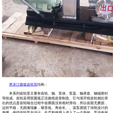
黑龙江
圆弧齿轮泵
结构：
本系列齿轮泵主要有齿轮、轴、泵体、泵盖、轴承套、轴端密封
等组成。齿轮采用双圆弧正弦曲线齿形制造。它与渐开线齿轮相比突
出的优点是齿轮啮合过程中齿廓面没有相对滑动，所以齿面无磨损，
运转平稳，无因液现象，噪音低、寿命长、。该泵摆脱了传统设计的
束缚，使得齿轮泵在设计、生产和使用上进入了一个新的。泵设有保