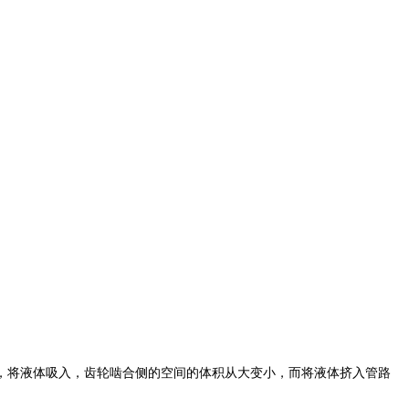
，将液体吸入，齿轮啮合侧的空间的体积从大变小，而将液体挤入管路