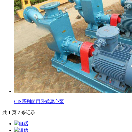
CIS系列船用卧式离心泵
共
1
页
7
条记录
电话
短信