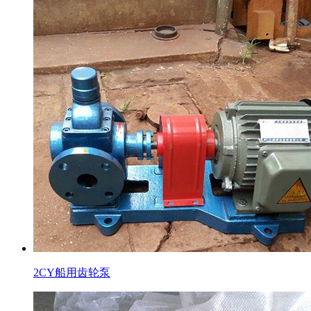
2CY船用齿轮泵