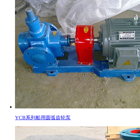
YCB系列船用圆弧齿轮泵