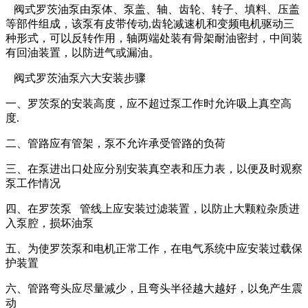
阀式罗茨油泵由泵体、泵盖、轴、齿轮、转子、填料、压盖
等部件组成，该泵有皮带传动,齿轮减速机和变频电机驱动三
种形式，可以反转作用，轴两端处装有骨架耐油密封，中间装
有回油装置，以防进气或漏油。
阀式罗茨油泵六大安装步骤
一、罗茨泵的安装高度，应不超过泵工作时允许吸上真空高
度.
二、管路应有管架，泵不允许承受管路的负荷
三、在泵进出口处应分别安装真空表和压力表，以便及时观察
泵工作情况
四、在罗茨泵 管线上应安装过滤装置，以防止大颗粒杂质进
入泵腔，损坏油泵
五、为使罗茨泵和电机正常工作，在电气系统中应安装过载保
护装置
六、管路弯头应尽量减少，且弯头半径越大越好，以免产生震
动