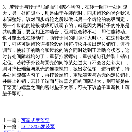
3、若转子与转子型面间的间隙不均匀，在转一圈中一处间隙
大，另一处间隙小，则是由于在装配时，同步齿轮的啮合状况
未调整好。该对同步齿轮之所以做成另一个齿轮的轮毂固定，
另一个齿轮的轮毂做成可以调节的，就是因为两转子的外形是
共轭曲面，要互相正常啮合，否则就会转不动，即使能转动。
也可能出现在转动中，两转子间的间隙时大时小。在这种状态
下，可将可调齿轮连接轮毂的螺钉拧松并拔出定位销钉，进行
调节，使转子的啮合和齿轮的啮合同时达到正常啮合状态，这
时各处间隙就均匀了，重新拧紧螺钉，重铰销钉孔并装上销钉
定位。若转子外径与泵壳的间隙某处过大（不会各处都大），
则可拧松端盖与泵壳的连接螺钉，拨出定位销，进行调节，待
各处间隙都均匀了，再拧紧螺钉，重铰端盖与泵壳的定位销孔
并装上锥销，若转子端面与端盖之间的间隙过大，则可能是由
于泵壳与端盖之间的密封垫子太厚，可去下该垫子重新换上薄
垫子即可。
上一篇：
可调式罗茨泵
下一篇：
LC-18/0.6罗茨泵