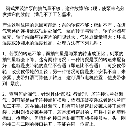
阀式罗茨油泵的抽气量不够，这种故障的出现，使泵未充分
发挥它的效能，满足不了工艺需求。
产生这种故障的原因可能是：泵的转速不够；密封不严，在进
气管路的连接处或轴封处漏气；泵的转子与转子、转子外圈与
泵壳、转子端面与端盖周的间隙过大，气体返流量增大；环境
温度或冷却水的温度过高。处理方法有下列几种：
1、若泵的转速不够，而抽气量是与泵的转速成正比，则泵的
抽气量就会下降。这有两种情况：一种情况是泵的转速未配备
好，也就是皮带轮的直径不合适（即速比不合适），可换皮带
轮，改变皮带轮的直径，另一种情况可能是皮带安装不当，未
张紧，皮带打滑而降低了转速，这可调节电机位置，使皮带张
到 紧度。
2、查明何处漏气，针对具体情况进行处理。若连接法兰处漏
气，则可能是由于连接螺钉松动，垫圈压破变质或者是法兰面
加工不平。若在轴封处漏气，则有可能是密封皮碗未装正或劈
裂，此时则换皮碗并装正。若是填料密封的，可将扎进的填料
掏出。换新的。但填料的接口是斜面而互相搭接服帖。头一圈
的接口与二圈的接口错开，不能在同一位置上。