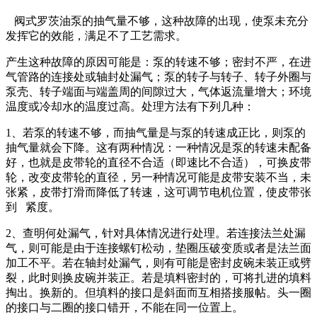
阀式罗茨油泵的抽气量不够，这种故障的出现，使泵未充分
发挥它的效能，满足不了工艺需求。
产生这种故障的原因可能是：泵的转速不够；密封不严，在进
气管路的连接处或轴封处漏气；泵的转子与转子、转子外圈与
泵壳、转子端面与端盖周的间隙过大，气体返流量增大；环境
温度或冷却水的温度过高。处理方法有下列几种：
1、若泵的转速不够，而抽气量是与泵的转速成正比，则泵的
抽气量就会下降。这有两种情况：一种情况是泵的转速未配备
好，也就是皮带轮的直径不合适（即速比不合适），可换皮带
轮，改变皮带轮的直径，另一种情况可能是皮带安装不当，未
张紧，皮带打滑而降低了转速，这可调节电机位置，使皮带张
到 紧度。
2、查明何处漏气，针对具体情况进行处理。若连接法兰处漏
气，则可能是由于连接螺钉松动，垫圈压破变质或者是法兰面
加工不平。若在轴封处漏气，则有可能是密封皮碗未装正或劈
裂，此时则换皮碗并装正。若是填料密封的，可将扎进的填料
掏出。换新的。但填料的接口是斜面而互相搭接服帖。头一圈
的接口与二圈的接口错开，不能在同一位置上。