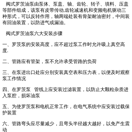
阀式罗茨油泵由泵体、泵盖、轴、齿轮、转子、填料、压盖
等部件组成，该泵有皮带传动,齿轮减速机和变频电机驱动三
种形式，可以反转作用，轴两端处装有骨架耐油密封，中间装
有回油装置，以防进气或漏油。
阀式罗茨油泵六大安装步骤
一、罗茨泵的安装高度，应不超过泵工作时允许吸上真空高
度.
二、管路应有管架，泵不允许承受管路的负荷
三、在泵进出口处应分别安装真空表和压力表，以便及时观察
泵工作情况
四、在罗茨泵 管线上应安装过滤装置，以防止大颗粒杂质进
入泵腔，损坏油泵
五、为使罗茨泵和电机正常工作，在电气系统中应安装过载保
护装置
六、管路弯头应尽量减少，且弯头半径越大越好，以免产生震
动