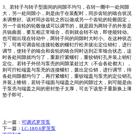
3、若转子与转子型面间的间隙不均匀，在转一圈中一处间隙
大，另一处间隙小，则是由于在装配时，同步齿轮的啮合状况
未调整好。该对同步齿轮之所以做成另一个齿轮的轮毂固定，
另一个齿轮的轮毂做成可以调节的，就是因为两转子的外形是
共轭曲面，要互相正常啮合，否则就会转不动，即使能转动。
也可能出现在转动中，两转子间的间隙时大时小。在这种状态
下，可将可调齿轮连接轮毂的螺钉拧松并拔出定位销钉，进行
调节，使转子的啮合和齿轮的啮合同时达到正常啮合状态，这
时各处间隙就均匀了，重新拧紧螺钉，重铰销钉孔并装上销钉
定位。若转子外径与泵壳的间隙某处过大（不会各处都大），
则可拧松端盖与泵壳的连接螺钉，拨出定位销，进行调节，待
各处间隙都均匀了，再拧紧螺钉，重铰端盖与泵壳的定位销孔
并装上锥销，若转子端面与端盖之间的间隙过大，则可能是由
于泵壳与端盖之间的密封垫子太厚，可去下该垫子重新换上薄
垫子即可。
上一篇：
可调式罗茨泵
下一篇：
LC-18/0.6罗茨泵