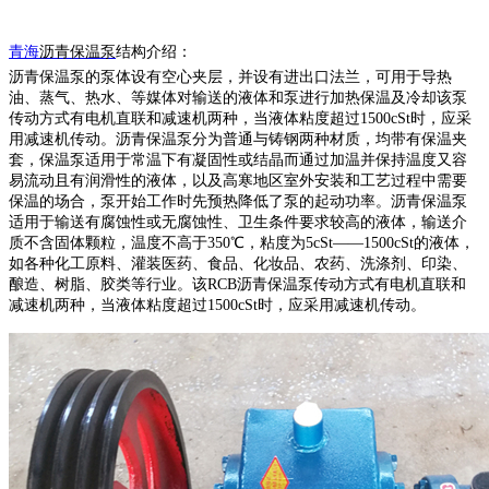
青海
沥青保温泵
结构介绍：
沥青保温泵的泵体设有空心夹层，并设有进出口法兰，可用于导热
油、蒸气、热水、等媒体对输送的液体和泵进行加热保温及冷却该泵
传动方式有电机直联和减速机两种，当液体粘度超过
1500cSt时，应采
用减速机传动。沥青保温泵分为普通与铸钢两种材质，均带有保温夹
套，保温泵适用于常温下有凝固性或结晶而通过加温并保持温度又容
易流动且有润滑性的液体，以及高寒地区室外安装和工艺过程中需要
保温的场合，泵开始工作时先预热降低了泵的起动功率。沥青保温泵
适用于输送有腐蚀性或无腐蚀性、卫生条件要求较高的液体，输送介
质不含固体颗粒，温度不高于350℃，粘度为5cSt——1500cSt的液体，
如各种化工原料、灌装医药、食品、化妆品、农药、洗涤剂、印染、
酿造、树脂、胶类等行业。该RCB沥青保温泵传动方式有电机直联和
减速机两种，当液体粘度超过1500cSt时，应采用减速机传动。