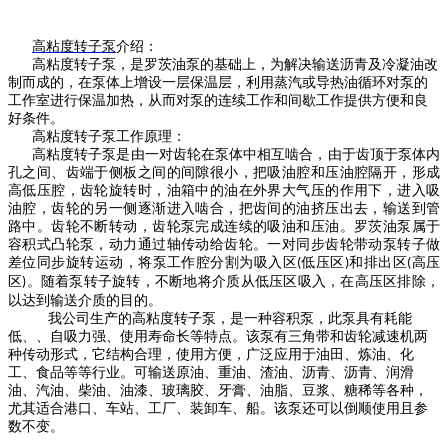
高粘度转子泵
介绍：
高粘度转子泵，是罗茨油泵的基础上，为解决输送沥青及冷凝油改
制而成的，在泵体上增设一层保温层，利用蒸汽或导热油循环对泵的
工作室进行保温加热，从而对泵的连续工作和间歇工作提供方便和良
好条件。
高粘度转子泵工作原理：
高粘度转子泵是由一对齿轮在泵体中相互啮合，由于齿顶于泵体内
孔之间、齿端于侧板之间的间隙很小，把吸油腔和压油腔隔开，形成
高低压腔，齿轮旋转时，油箱中的油在外界大气压的作用下，进入吸
油腔，齿轮的另一侧逐渐进入啮合，把齿间的油挤压出去，输送到管
路中。齿轮不断转动，齿轮泵完成连续的吸油和压油。罗茨油泵属于
容积式凸轮泵，动力通过轴传动给齿轮。一对同步齿轮带动泵转子做
差位同步旋转运动，将泵工作腔分割为吸入区
低压区
和排出区
高压
(
)
(
区
。随着泵转子旋转，不断地将介质从低压区吸入，在高压区排除，
)
以达到输送介质的目的。
我公司生产的高粘度转子泵，是一种容积泵，此泵具有耗能
低、、自吸力强、使用寿命长等特点。该泵有三角带和齿轮减速机两
种传动形式，它结构合理，使用方便，广泛应用于油田、炼油、化
工、食品等等行业。可输送原油、重油、渣油、沥青、沥青、润滑
油、汽油、柴油、油漆、玻璃胶、牙膏、油脂、豆浆、糖稀等各种，
尤其适合港口、车站、工厂、装卸车、船。该泵还可以倒顺使用且参
数不变。