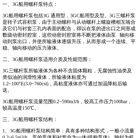
一、3G船用螺杆泵特点：
3G船用螺杆泵包括3G 通用型，3GC船用型及型。3G三螺杆泵
是转子式容积泵，由于主动螺杆与从动螺杆上螺旋槽相互啮合
及它们与衬套三孔内表面的配合，得以在泵的进出口之间形成
数级动密封腔室，这些动密封腔室将不断把液体由泵 轴向移
动到泵出口，并使所输液体逐级升压，从而形成一个连续、平
稳、轴向移动的压力液体。
二、3G船用螺杆泵适用介质及性能范围：
3G三螺杆泵所输液体为各种不含固体颗粒，无腐蚀性油类及
类似油的润滑性液体，所输液体粘度为
1.2~100°E(3.0~760cst)，高粘度液体亦可通过加温降粘后输
送。
3G船用螺杆泵流量范围0.2~590m3/h，较高工作压力100bar，
较高温度150℃。
三、3G船用螺杆泵结构：
1、3G船用螺杆泵结构简单：具有多种结构形式，一般小流量
0.2~6.5m3/h，泵的泵体和衬套合为一体(统称泵体)，轴封为机