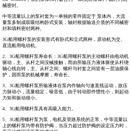
械密封。
中等流量以上的泵衬套为一单独的零件固定于 泵体内，大流
量泵多制成双吸结构卧式安装，轴封根据输送介质的不同械密
封和填料密封两种。
3G船用螺杆泵的安装形式有卧式和立式两种，原动机为交、
直流船用电动机。
2、3G船用螺杆泵寿命长：3G船用螺杆泵的主动螺杆由电动机
驱动，主、从杆之间没械接触，而由所输压力液体驱使从杆绕
轴心线自转，主、从杆之间、螺杆与衬套之间皆有一层油膜保
护，因而泵的机械摩擦，寿命长。
3、3G船用螺杆泵所输液体在泵内作轴向匀速直线运动，故压
力脉动小，流量稳定，噪音低，由于转动部件惯性小，则起动
力矩和振动很小。
4、3G船用螺杆泵具有高吸入能力。
5、3G船用螺杆泵为泵，电机及管路系统的正常，中等流量以
上的螺杆泵均带有防护阀，当压力超过防护阀的设定压力时，