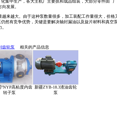
 化集中生产，各大主机厂主要抓和成品组装，大部分零件由 
方向发展。
量越来越大。由于这种泵数量很多，加工装配工作量很大，价格
泵仍然有竞争优势，关键是要解决轴封漏油以及旋片材料和真空
力。
系列齿轮泵
相关的产品信息
高粘度内齿
新疆ZYB-18.3渣油齿轮
新疆郑州50型软管泵
新
泵
泵