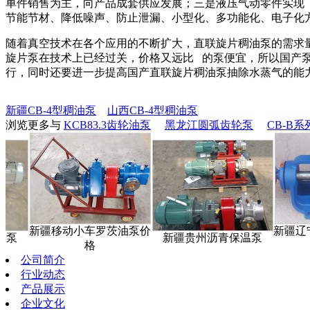
单件销售为主，向产品成套供应发展；三是液压气动零件实现
节能节材、降低噪声、防止泄漏、小型化、多功能化、电子化
随着真空技术在各个应用的不断扩大，直联旋片稠油泵的需求
旋片泵在技术上已经过关，价格又远比 的泵便宜，所以国产
行，同时还要进一步提高国产直联旋片稠油泵抽除水蒸气的能
新疆CB-4型稠油泵
山西CB-4型稠油泵
浏览更多与
KCB83.3齿轮油泵
黑龙江圆弧齿轮泵
CB-B
新疆移动小车罗茨油泵价
新疆辽宁NYP
新疆贵州沥青保温泵
格
转子
公司简介
行业动态
产品展示
企业文化