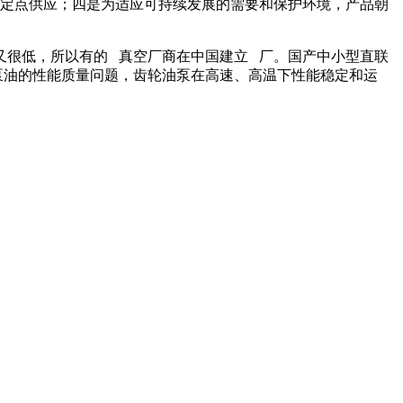
厂定点供应；四是为适应可持续发展的需要和保护环境，产品朝
又很低，所以有的 真空厂商在中国建立 厂。国产中小型直联
泵油的性能质量问题，齿轮油泵在高速、高温下性能稳定和运
新疆深圳NYP高粘度内齿
新疆LB系列冷
疆黑龙江铸铁罗茨油泵
转子泵
齿轮泵